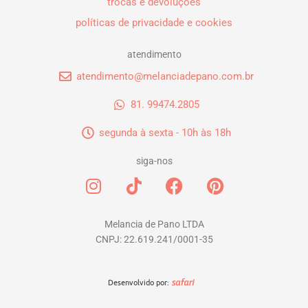
trocas e devoluções
políticas de privacidade e cookies
atendimento
atendimento@melanciadepano.com.br
81. 99474.2805
segunda à sexta - 10h às 18h
siga-nos
I
T
F
P
n
i
a
i
s
k
c
n
t
t
e
t
Melancia de Pano LTDA
CNPJ: 22.619.241/0001-35
a
o
b
e
g
k
o
r
r
o
e
Desenvolvido por:
a
k
s