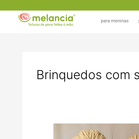
Ir
para
o
para meninas
conteúdo
Brinquedos com 
Brinquedos
artesanais