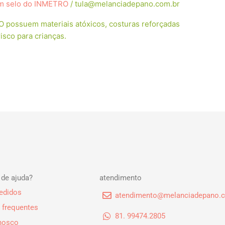
m selo do INMETRO
/
tula@melanciadepano.com.br
possuem materiais atóxicos, costuras reforçadas
sco para crianças.
 de ajuda?
atendimento
edidos
atendimento@melanciadepano.c
 frequentes
81. 99474.2805
onosco