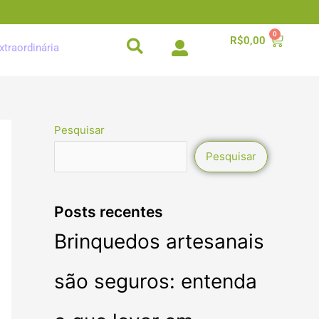
0
Carrinh
R$
0,00
xtraordinária
Pesquisar
Pesquisar
Posts recentes
Brinquedos artesanais
são seguros: entenda