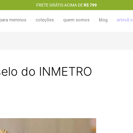
FRETE GRÁTIS ACIMA DE
R$ 799
para meninos
coleções
quem somos
blog
artesã e
selo do INMETRO