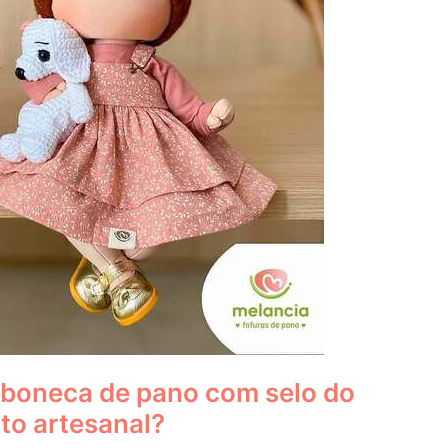
 boneca de pano com selo do
o artesanal?