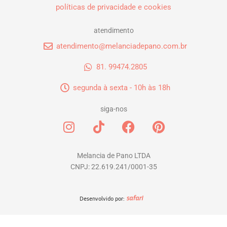
políticas de privacidade e cookies
atendimento
atendimento@melanciadepano.com.br
81. 99474.2805
segunda à sexta - 10h às 18h
siga-nos
I
T
F
P
n
i
a
i
s
k
c
n
t
t
e
t
Melancia de Pano LTDA
CNPJ: 22.619.241/0001-35
a
o
b
e
g
k
o
r
r
o
e
Desenvolvido por:
a
k
s
m
t