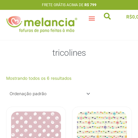
Ir
FRETE GRÁTIS ACIMA DE
R$ 799
para
R$
0,
o
conteúdo
artesã extraordinária
tricolines
Mostrando todos os 6 resultados