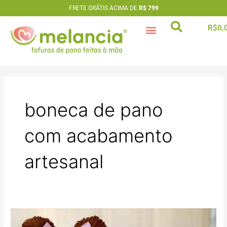
Ir
FRETE GRÁTIS ACIMA DE
R$ 799
para
R$
0,
o
conteúdo
artesã extraordinária
boneca de pano
com acabamento
artesanal
O
que