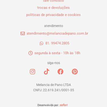
fale conosco
trocas e devoluções
políticas de privacidade e cookies
atendimento
atendimento@melanciadepano.com.br
81. 99474.2805
segunda à sexta - 10h às 18h
siga-nos
I
T
F
P
n
i
a
i
s
k
c
n
t
t
e
t
Melancia de Pano LTDA
CNPJ: 22.619.241/0001-35
a
o
b
e
g
k
o
r
r
o
e
Desenvolvido por: