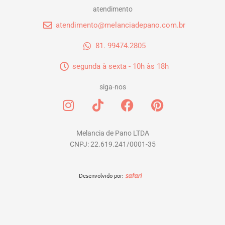
atendimento
atendimento@melanciadepano.com.br
81. 99474.2805
segunda à sexta - 10h às 18h
siga-nos
I
T
F
P
n
i
a
i
s
k
c
n
t
t
e
t
Melancia de Pano LTDA
CNPJ: 22.619.241/0001-35
a
o
b
e
g
k
o
r
r
o
e
Desenvolvido por:
a
k
s
m
t