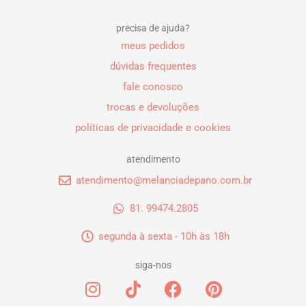
precisa de ajuda?
meus pedidos
dúvidas frequentes
fale conosco
trocas e devoluções
políticas de privacidade e cookies
atendimento
atendimento@melanciadepano.com.br
81. 99474.2805
segunda à sexta - 10h às 18h
siga-nos
I
T
F
P
n
i
a
i