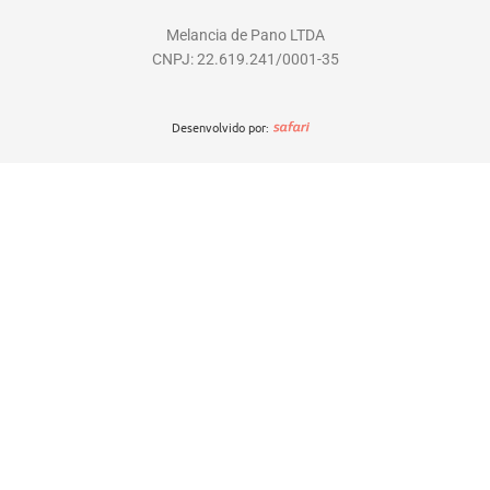
s
k
c
n
t
t
e
t
Melancia de Pano LTDA
CNPJ: 22.619.241/0001-35
a
o
b
e
g
k
o
r
r
o
e
Desenvolvido por:
a
k
s
m
t