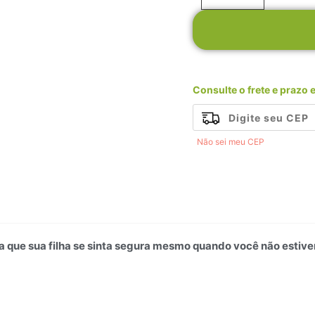
Navy
Azul
-
Cód
038
Consulte o frete e prazo 
quantidade
Não sei meu CEP
 que sua filha se sinta segura mesmo quando você não estiver