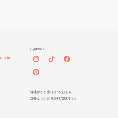
siga-nos
I
P
T
F
om.br
n
i
i
a
s
n
k
c
t
t
t
e
a
e
o
b
g
r
k
o
Melancia de Pano LTDA
r
e
o
CNPJ: 22.619.241/0001-35
a
s
k
m
t