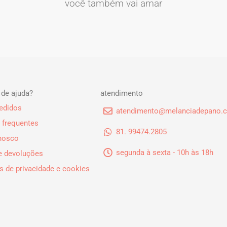
você também vai amar
 de ajuda?
atendimento
edidos
atendimento@melanciadepano.c
 frequentes
81. 99474.2805
onosco
segunda à sexta - 10h às 18h
e devoluções
as de privacidade e cookies