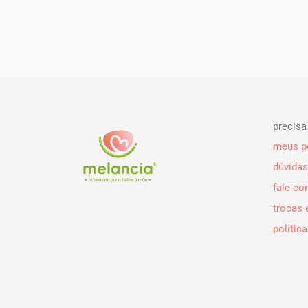
precisa
meus p
dúvidas
fale c
trocas 
polític