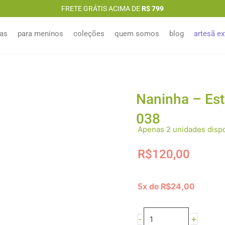
FRETE GRÁTIS ACIMA DE
R$ 799
as
para meninos
coleções
quem somos
blog
artesã ex
Naninha – Es
038
Apenas 2 unidades dispo
R$
120,00
5x de
R$
24,00
Naninha
-
+
-
Estampa