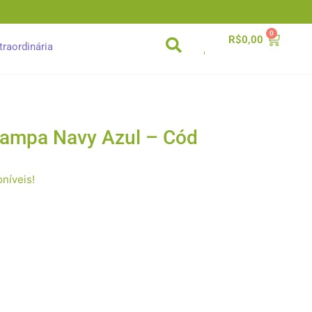
0
Carrinh
R$
0,00
traordinária
tampa Navy Azul – Cód
níveis!