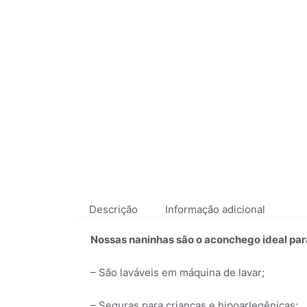
Descrição
Informação adicional
Nossas naninhas são o aconchego ideal para
– São laváveis em máquina de lavar;
– Seguras para crianças e hipoarlegênicas;