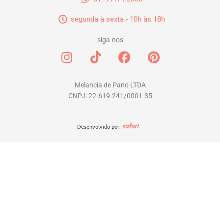
segunda à sexta - 10h às 18h
siga-nos
I
T
F
P
n
i
a
i
s
k
c
n
t
t
e
t
Melancia de Pano LTDA
CNPJ: 22.619.241/0001-35
a
o
b
e
g
k
o
r
r
o
e
Desenvolvido por:
a
k
s
m
t