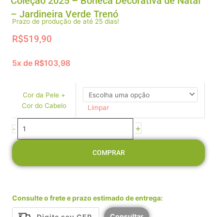
Coleção 2025 – Boneca Decorativa de Natal
– Jardineira Verde Trenó
Prazo de produção de até 25 dias!
R$
519,90
5x de
R$
103,98
Coleção
2025
-
Cor da Pele +
Boneca
Cor do Cabelo
Limpar
Decorativa
de
+
-
Natal
-
COMPRAR
Jardineira
Verde
Trenó
quantidade
Consulte o frete e prazo estimado de entrega:
Consultar