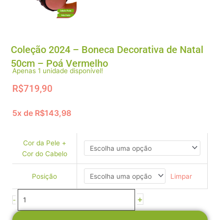
Coleção 2024 – Boneca Decorativa de Natal
50cm – Poá Vermelho
Apenas 1 unidade disponível!
R$
719,90
5x de
R$
143,98
Coleção
2024
-
Cor da Pele +
Boneca
Cor do Cabelo
Decorativa
de
Limpar
Posição
Natal
50cm
+
-
-
Poá