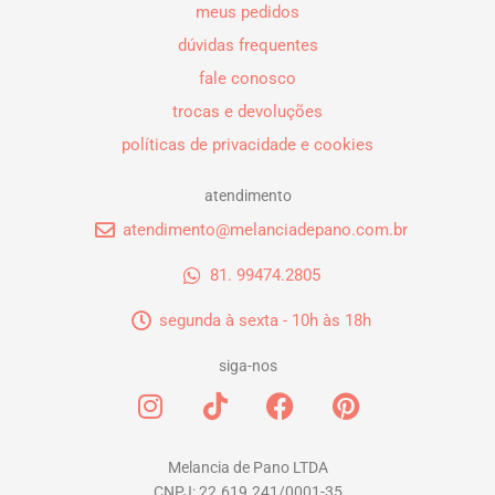
meus pedidos
dúvidas frequentes
fale conosco
trocas e devoluções
políticas de privacidade e cookies
atendimento
atendimento@melanciadepano.com.br
81. 99474.2805
segunda à sexta - 10h às 18h
siga-nos
I
T
F
P
n
i
a
i
s
k
c
n
t
t
e
t
Melancia de Pano LTDA
CNPJ: 22.619.241/0001-35