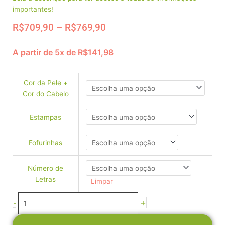
importantes!
Price
R$
709,90
–
R$
769,90
range:
R$709,90
A partir de 5x de
R$
141,98
through
Porta
R$769,90
de
Maternidade
Cor da Pele +
-
Cor do Cabelo
Casaquinho
Capuz
Estampas
e
Vestido
Fofurinhas
+
Cachorrinho
quantidade
Número de
Letras
Limpar
+
-