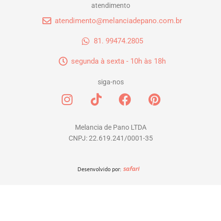
atendimento
atendimento@melanciadepano.com.br
81. 99474.2805
segunda à sexta - 10h às 18h
siga-nos
I
T
F
P
n
i
a
i
s
k
c
n
t
t
e
t
Melancia de Pano LTDA
CNPJ: 22.619.241/0001-35
a
o
b
e
g
k
o
r
r
o
e
Desenvolvido por:
a
k
s
m
t