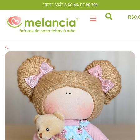
Ir
FRETE GRÁTIS ACIMA DE
R$ 799
para
R$
0,
o
conteúdo
artesã extraordinária
🔍