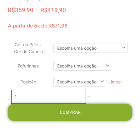
Price
R$
359,90
–
R$
419,90
range:
R$359,90
A partir de 5x de
R$
71,98
through
Boneca
R$419,90
Decorativa
-
Cor da Pele +
Jardineira
Cor do Cabelo
Rosê
e
Fofurinhas
Azul
Rosas
Limpar
Posição
Blusa
Rosê
+
-
quantidade
COMPRAR