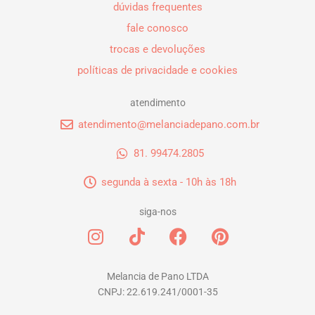
dúvidas frequentes
fale conosco
trocas e devoluções
políticas de privacidade e cookies
atendimento
atendimento@melanciadepano.com.br
81. 99474.2805
segunda à sexta - 10h às 18h
siga-nos
I
T
F
P
n
i
a
i
s
k
c
n
t
t
e
t
Melancia de Pano LTDA
CNPJ: 22.619.241/0001-35
a
o
b
e
g
k
o
r