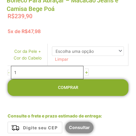
Boneco Para Abraçar – Macacão Jeans e
Camisa Bege Poá
R$
239,90
5x de
R$
47,98
Boneco
Para
Abraçar
Cor da Pele +
-
Cor do Cabelo
Limpar
Macacão
Jeans
+
-
e
Camisa
COMPRAR
Bege
Poá
quantidade
Consulte o frete e prazo estimado de entrega:
Consultar