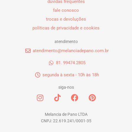
dúvidas frequentes
fale conosco
trocas e devoluções
políticas de privacidade e cookies
atendimento
atendimento@melanciadepano.com.br
81. 99474.2805
segunda à sexta - 10h às 18h
siga-nos
I
T
F
P
n
i
a
i
s
k
c
n
t
t
e
t
Melancia de Pano LTDA
CNPJ: 22.619.241/0001-35
a
o
b
e
g
k
o
r