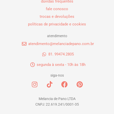
dúvidas frequentes
fale conosco
trocas e devoluções
políticas de privacidade e cookies
atendimento
atendimento@melanciadepano.com.br
81. 99474.2805
segunda à sexta - 10h às 18h
siga-nos
I
T
F
P
n
i
a
i
s
k
c
n
t
t
e
t
Melancia de Pano LTDA
CNPJ: 22.619.241/0001-35
a
o
b
e
g
k
o
r