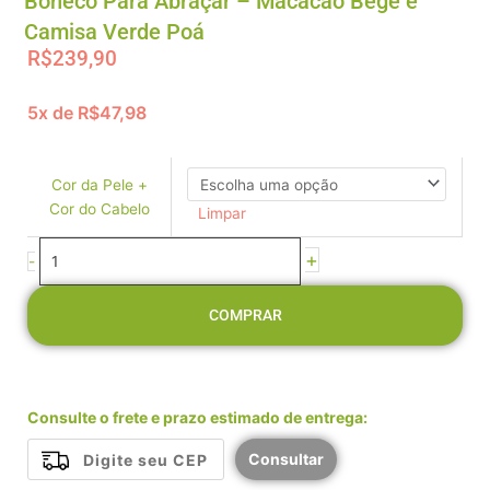
Boneco Para Abraçar – Macacão Bege e
Camisa Verde Poá
R$
239,90
5x de
R$
47,98
Boneco
Para
Abraçar
Cor da Pele +
-
Cor do Cabelo
Limpar
Macacão
Bege
+
-
e
Camisa
COMPRAR
Verde
Poá
quantidade
Consulte o frete e prazo estimado de entrega:
Consultar