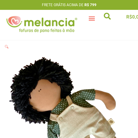
Ir
FRETE GRÁTIS ACIMA DE
R$ 799
para
R$
0,
o
conteúdo
artesã extraordinária
🔍