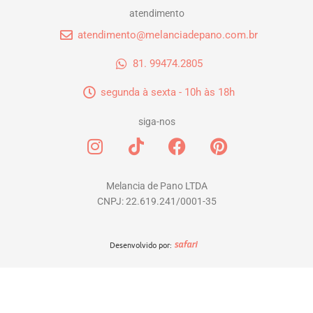
atendimento
atendimento@melanciadepano.com.br
81. 99474.2805
segunda à sexta - 10h às 18h
siga-nos
I
T
F
P
n
i
a
i
s
k
c
n
t
t
e
t
Melancia de Pano LTDA
CNPJ: 22.619.241/0001-35
a
o
b
e
g
k
o
r
r
o
e
Desenvolvido por:
a
k
s
m
t