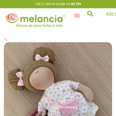
Ir
FRETE GRÁTIS ACIMA DE
R$ 799
para
R$
0,
o
conteúdo
artesã extraordinária
🔍