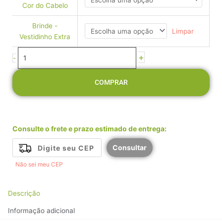
-
Cor do Cabelo
Vestido
Estrelas
Brinde -
Limpar
quantidade
Vestidinho Extra
+
-
COMPRAR
Consulte o frete e prazo estimado de entrega:
Consultar
Não sei meu CEP
Descrição
Informação adicional