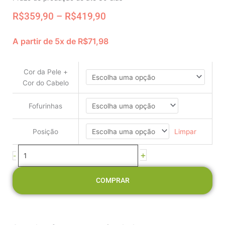
Price
R$
359,90
–
R$
419,90
range:
R$359,90
A partir de 5x de
R$
71,98
through
Boneca
R$419,90
Decorativa
-
Cor da Pele +
Jardineira
Cor do Cabelo
Rosê
e
Fofurinhas
Blusa
Rosê
Limpar
Posição
e
Azul
+
-
Rosas
quantidade
COMPRAR