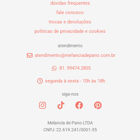
dúvidas frequentes
fale conosco
trocas e devoluções
políticas de privacidade e cookies
atendimento
atendimento@melanciadepano.com.br
81. 99474.2805
segunda à sexta - 10h às 18h
siga-nos
I
T
F
P
n
i
a
i
s
k
c
n
t
t
e
t
Melancia de Pano LTDA
CNPJ: 22.619.241/0001-35
a
o
b
e
g
k
o
r