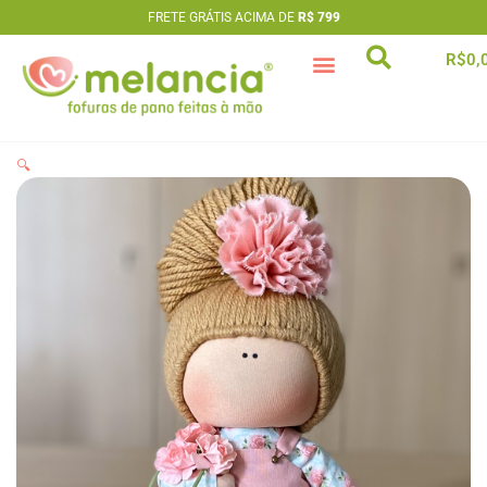
Ir
FRETE GRÁTIS ACIMA DE
R$ 799
para
R$
0,
o
conteúdo
artesã extraordinária
🔍