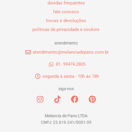
dúvidas frequentes
fale conosco
trocas e devoluções
políticas de privacidade e cookies
atendimento
atendimento@melanciadepano.com.br
81. 99474.2805
segunda à sexta - 10h às 18h
siga-nos
I
T
F
P
n
i
a
i
s
k
c
n
t
t
e
t
Melancia de Pano LTDA
CNPJ: 22.619.241/0001-35
a
o
b
e
g
k
o
r