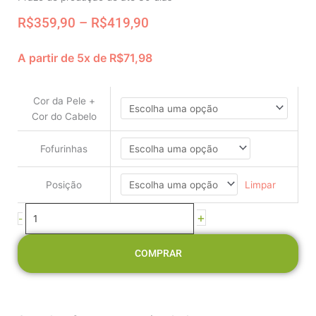
Price
R$
359,90
–
R$
419,90
range:
R$359,90
A partir de 5x de
R$
71,98
through
Boneca
R$419,90
Decorativa
-
Cor da Pele +
Jardineira
Cor do Cabelo
Rosê
e
Fofurinhas
Blusa
Manga
Limpar
Posição
Bufante
Poá
+
-
Rosê
quantidade
COMPRAR